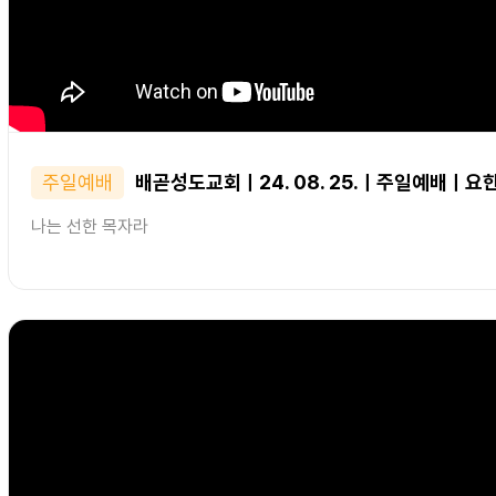
주일예배
배곧성도교회ㅣ24. 08. 25.ㅣ주일예배ㅣ요한
나는 선한 목자라