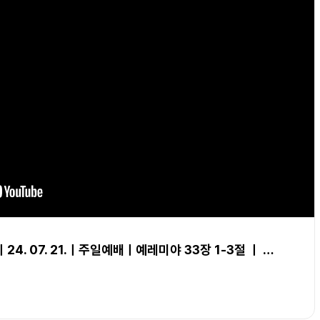
4. 07. 21.ㅣ주일예배ㅣ예레미야 33장 1-3절 ㅣ …