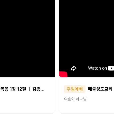
복음 1장 12절 ㅣ 김종…
주일예배
배곧성도교회ㅣ2
여호와 하나님