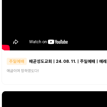
주일예배
배곧성도교회ㅣ24. 08. 11.ㅣ주일예배ㅣ예레미
애굽이여 망하였도다!