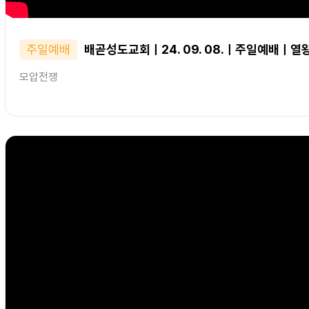
주일예배
배곧성도교회ㅣ24. 09. 08.ㅣ주일예배ㅣ열왕
모압전쟁