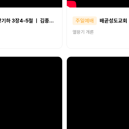
기하 3장4-5절 ㅣ 김종…
주일예배
배곧성도교회ㅣ2
열왕기 개론