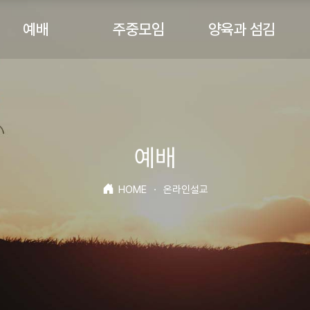
예배
주중모임
양육과 섬김
예배
HOME
·
온라인설교