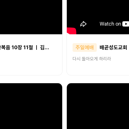
복음 10장 11절 ㅣ 김…
주일예배
배곧성도교회ㅣ2
다시 돌아오게 하리라