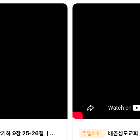
기하 9장 25-26절 ㅣ…
주일예배
배곧성도교회ㅣ2