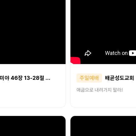
야 46장 13-28절 …
주일예배
배곧성도교회ㅣ2
애굽으로 내려가지 말라!