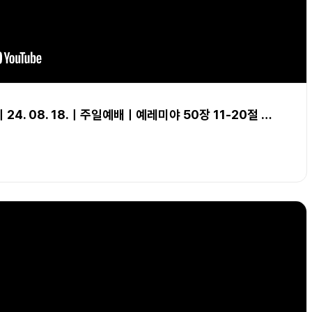
4. 08. 18.ㅣ주일예배ㅣ예레미야 50장 11-20절 …