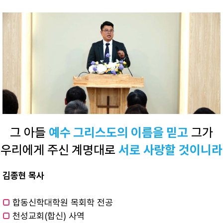
그 아들
예수 그리스도의 이름을 믿고
그가
우리에게 주신 계명대로
서로 사랑할 것이니라
김종현 목사
□
합동신학대학원 목회학 전공
□
천성교회(합신) 사역