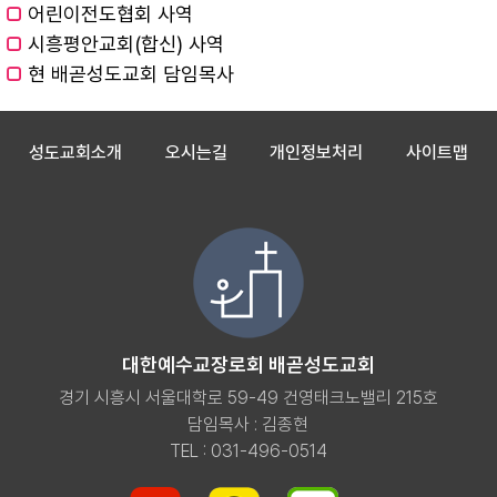
□
어린이전도협회 사역
□
시흥평안교회(합신) 사역
□
현 배곧성도교회 담임목사
성도교회소개
오시는길
개인정보처리
사이트맵
대한예수교장로회 배곧성도교회
경기 시흥시 서울대학로 59-49 건영태크노밸리 215호
담임목사 : 김종현
TEL : 031-496-0514