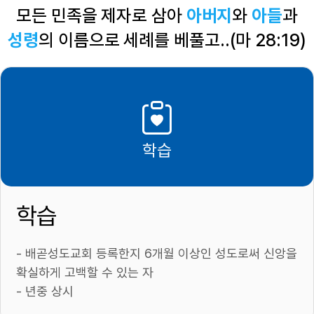
모든 민족을 제자로 삼아
아버지
와
아들
과
성령
의 이름으로 세례를 베풀고..(마 28:19)
학습
학습
- 배곧성도교회 등록한지 6개월 이상인 성도로써 신앙을
확실하게 고백할 수 있는 자
- 년중 상시